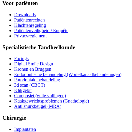
Voor patiënten
Downloads
Patiëntenrechten
Klachtenregeling
Patiëntenveiligheid / Enquête
Privacyreglement
Specialistische Tandheelkunde
Facings
Digital Smile Design
Kronen en Bruggen
Endodontische behandeling (Wortelkanaalbehandelingen)
Parodontale behandeling
3d scan (CBCT)
Klikgebit
Composiet (witte vullingen)
Kaakgewrichtsproblemen (Gnathologie)
Anti snurkbeugel (MRA)
Chirurgie
Implantaten