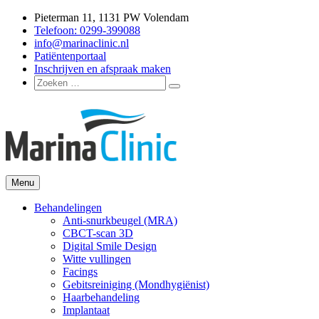
Ga
Pieterman 11, 1131 PW Volendam
naar
Telefoon: 0299-399088
de
info@marinaclinic.nl
inhoud
Patiëntenportaal
Inschrijven en afspraak maken
Zoeken
Zoeken
naar:
Menu
Marina Clinic
Omdat u goed in uw vel mag zitten.
Behandelingen
Anti-snurkbeugel (MRA)
CBCT-scan 3D
Digital Smile Design
Witte vullingen
Facings
Gebitsreiniging (Mondhygiënist)
Haarbehandeling
Implantaat