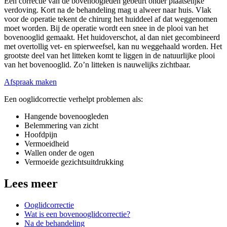
Een correctie van de bovenoogleden gebeurt onder plaatselijke
verdoving. Kort na de behandeling mag u alweer naar huis. Vlak
voor de operatie tekent de chirurg het huiddeel af dat weggenomen
moet worden. Bij de operatie wordt een snee in de plooi van het
bovenooglid gemaakt. Het huidoverschot, al dan niet gecombineerd
met overtollig vet- en spierweefsel, kan nu weggehaald worden. Het
grootste deel van het litteken komt te liggen in de natuurlijke plooi
van het bovenooglid. Zo’n litteken is nauwelijks zichtbaar.
Afspraak maken
Een ooglidcorrectie verhelpt problemen als:
Hangende bovenoogleden
Belemmering van zicht
Hoofdpijn
Vermoeidheid
Wallen onder de ogen
Vermoeide gezichtsuitdrukking
Lees meer
Ooglidcorrectie
Wat is een bovenooglidcorrectie?
Na de behandeling