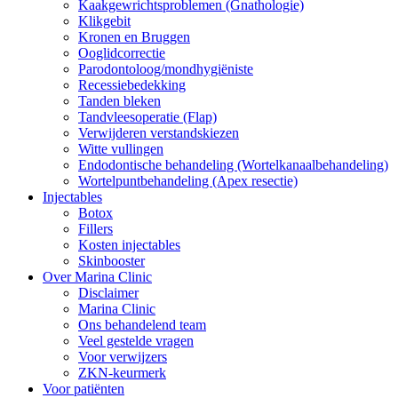
Kaakgewrichtsproblemen (Gnathologie)
Klikgebit
Kronen en Bruggen
Ooglidcorrectie
Parodontoloog/mondhygiëniste
Recessiebedekking
Tanden bleken
Tandvleesoperatie (Flap)
Verwijderen verstandskiezen
Witte vullingen
Endodontische behandeling (Wortelkanaalbehandeling)
Wortelpuntbehandeling (Apex resectie)
Injectables
Botox
Fillers
Kosten injectables
Skinbooster
Over Marina Clinic
Disclaimer
Marina Clinic
Ons behandelend team
Veel gestelde vragen
Voor verwijzers
ZKN-keurmerk
Voor patiënten