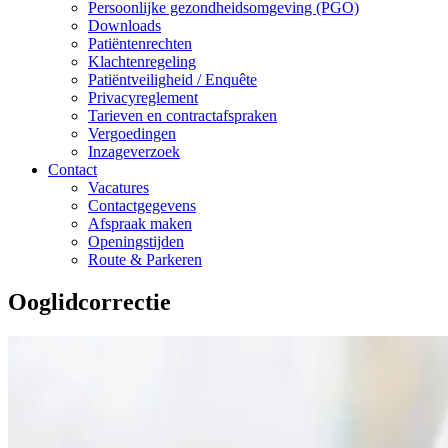
Persoonlijke gezondheidsomgeving (PGO)
Downloads
Patiëntenrechten
Klachtenregeling
Patiëntveiligheid / Enquête
Privacyreglement
Tarieven en contractafspraken
Vergoedingen
Inzageverzoek
Contact
Vacatures
Contactgegevens
Afspraak maken
Openingstijden
Route & Parkeren
Ooglidcorrectie