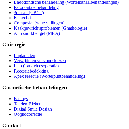
Endodontische behandeling (Wortelkanaalbehandelingen)
Parodontale behandeling
3d scan (CBCT)
Klikgebit
Composiet (witte vullingen)
Kaakgewrichtsproblemen (Gnathologie)
Anti snurkbeugel (MRA)
Chirurgie
Implantaten
Verwijderen verstandskiezen
Flap (Tandvleesoperatie)
Recessiebedekking
Apex resectie (Wortelpuntbehandeling)
Cosmetische behandelingen
Facings
Tanden Bleken
Digital Smile Design
Ooglidcorrectie
Contact