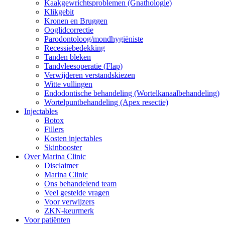
Kaakgewrichtsproblemen (Gnathologie)
Klikgebit
Kronen en Bruggen
Ooglidcorrectie
Parodontoloog/mondhygiëniste
Recessiebedekking
Tanden bleken
Tandvleesoperatie (Flap)
Verwijderen verstandskiezen
Witte vullingen
Endodontische behandeling (Wortelkanaalbehandeling)
Wortelpuntbehandeling (Apex resectie)
Injectables
Botox
Fillers
Kosten injectables
Skinbooster
Over Marina Clinic
Disclaimer
Marina Clinic
Ons behandelend team
Veel gestelde vragen
Voor verwijzers
ZKN-keurmerk
Voor patiënten