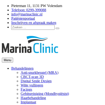
Ga
Pieterman 11, 1131 PW Volendam
naar
Telefoon: 0299-399088
de
info@marinaclinic.nl
inhoud
Patiëntenportaal
Inschrijven en afspraak maken
Zoeken
Zoeken
naar:
Menu
Marina Clinic
Omdat u goed in uw vel mag zitten.
Behandelingen
Anti-snurkbeugel (MRA)
CBCT-scan 3D
Digital Smile Design
Witte vullingen
Facings
Gebitsreiniging (Mondhygiënist)
Haarbehandeling
Implantaat