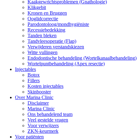
Kaakgewrichtsproblemen (Gnathologie)
Klikgebit
Kronen en Bruggen
Ooglidcorrectie
Parodontoloog/mondhygiëniste
Recessiebedekking
Tanden bleken
Tandvleesoperatie (Flap)
Verwijderen verstandskiezen
Witte vullingen
Endodontische behandeling (Wortelkanaalbehandeling)
Wortelpuntbehandeling (Apex resectie)
Injectables
Botox
Fillers
Kosten injectables
Skinbooster
Over Marina Clinic
Disclaimer
Marina Clinic
Ons behandelend team
Veel gestelde vragen
Voor verwijzers
ZKN-keurmerk
Voor patiënten