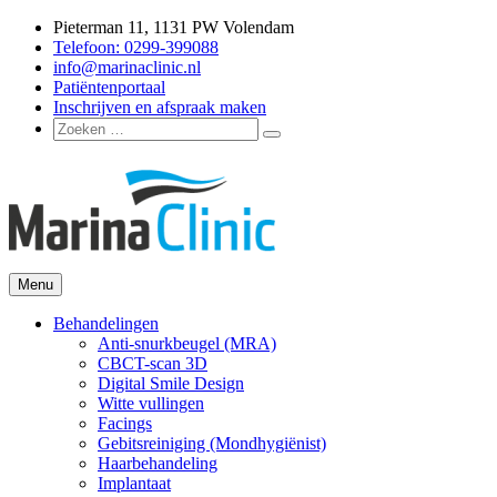
Ga
Pieterman 11, 1131 PW Volendam
naar
Telefoon: 0299-399088
de
info@marinaclinic.nl
inhoud
Patiëntenportaal
Inschrijven en afspraak maken
Zoeken
Zoeken
naar:
Menu
Marina Clinic
Omdat u goed in uw vel mag zitten.
Behandelingen
Anti-snurkbeugel (MRA)
CBCT-scan 3D
Digital Smile Design
Witte vullingen
Facings
Gebitsreiniging (Mondhygiënist)
Haarbehandeling
Implantaat