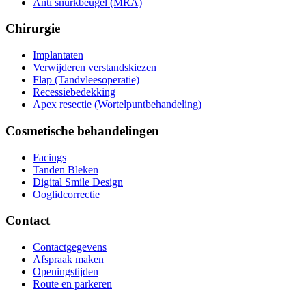
Anti snurkbeugel (MRA)
Chirurgie
Implantaten
Verwijderen verstandskiezen
Flap (Tandvleesoperatie)
Recessiebedekking
Apex resectie (Wortelpuntbehandeling)
Cosmetische behandelingen
Facings
Tanden Bleken
Digital Smile Design
Ooglidcorrectie
Contact
Contactgegevens
Afspraak maken
Openingstijden
Route en parkeren