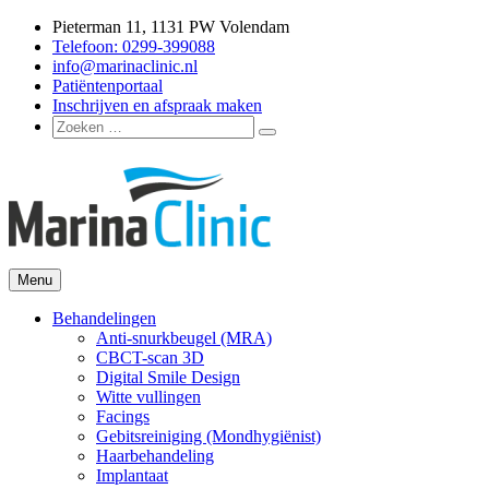
Ga
Pieterman 11, 1131 PW Volendam
naar
Telefoon: 0299-399088
de
info@marinaclinic.nl
inhoud
Patiëntenportaal
Inschrijven en afspraak maken
Zoeken
Zoeken
naar:
Menu
Marina Clinic
Omdat u goed in uw vel mag zitten.
Behandelingen
Anti-snurkbeugel (MRA)
CBCT-scan 3D
Digital Smile Design
Witte vullingen
Facings
Gebitsreiniging (Mondhygiënist)
Haarbehandeling
Implantaat