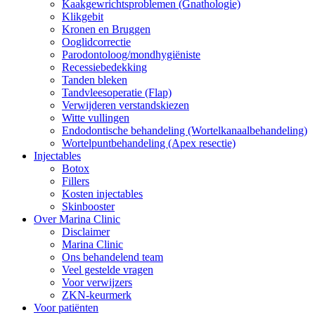
Kaakgewrichtsproblemen (Gnathologie)
Klikgebit
Kronen en Bruggen
Ooglidcorrectie
Parodontoloog/mondhygiëniste
Recessiebedekking
Tanden bleken
Tandvleesoperatie (Flap)
Verwijderen verstandskiezen
Witte vullingen
Endodontische behandeling (Wortelkanaalbehandeling)
Wortelpuntbehandeling (Apex resectie)
Injectables
Botox
Fillers
Kosten injectables
Skinbooster
Over Marina Clinic
Disclaimer
Marina Clinic
Ons behandelend team
Veel gestelde vragen
Voor verwijzers
ZKN-keurmerk
Voor patiënten