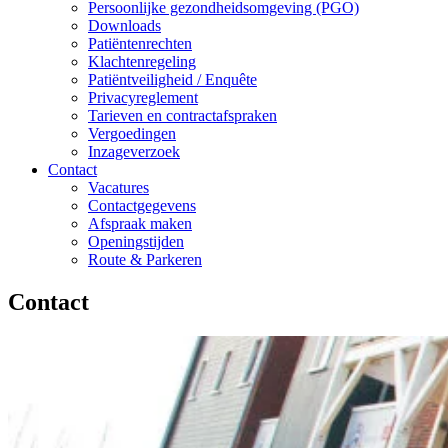
Persoonlijke gezondheidsomgeving (PGO)
Downloads
Patiëntenrechten
Klachtenregeling
Patiëntveiligheid / Enquête
Privacyreglement
Tarieven en contractafspraken
Vergoedingen
Inzageverzoek
Contact
Vacatures
Contactgegevens
Afspraak maken
Openingstijden
Route & Parkeren
Contact