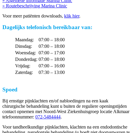
» Algemene informatie Marina Clinic
» Routebeschrijving Marina Clinic
Voor meer patiënten downloads,
klik hier
.
Dagelijks telefonisch bereikbaar van:
Maandag:
07:00 – 18:00
Dinsdag:
07:00 – 18:00
Woensdag:
07:00 – 17:00
Donderdag:
07:00 – 18:00
Vrijdag:
07:00 – 16:00
Zaterdag:
07:30 – 13:00
Spoed
Bij ernstige pijnklachten en/of nabloedingen na een kaak
chirurgische behandeling kunt u buiten de reguliere openingstijden
contact opnemen met Noord-West Ziekenhuisgroep locatie Alkmaar
telefoonnummer:
072-5484444
.
Voor tandheelkundige pijnklachten, klachten na een endodontische
behandeling, parodontale behandeling (u hoeft niet doorverwezen te