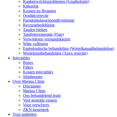
Kaakgewrichtsproblemen (Gnathologie)
Klikgebit
Kronen en Bruggen
Ooglidcorrectie
Parodontoloog/mondhygiëniste
Recessiebedekking
Tanden bleken
Tandvleesoperatie (Flap)
Verwijderen verstandskiezen
Witte vullingen
Endodontische behandeling (Wortelkanaalbehandeling)
Wortelpuntbehandeling (Apex resectie)
Injectables
Botox
Fillers
Kosten injectables
Skinbooster
Over Marina Clinic
Disclaimer
Marina Clinic
Ons behandelend team
Veel gestelde vragen
Voor verwijzers
ZKN-keurmerk
Voor patiënten