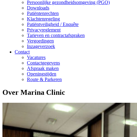
Persoonlijke gezondheidsomgeving (PGO)
Downloads
Patiëntenrechten
Klachtenregeling
Patiëntveiligheid / Enquête
Privacyreglement
Tarieven en contractafspraken
Vergoedingen
Inzageverzoek
Contact
Vacatures
Contactgegevens
Afspraak maken
Openingstijden
Route & Parkeren
Over Marina Clinic