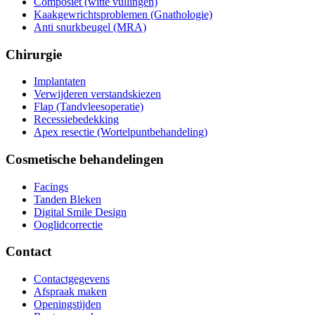
Composiet (witte vullingen)
Kaakgewrichtsproblemen (Gnathologie)
Anti snurkbeugel (MRA)
Chirurgie
Implantaten
Verwijderen verstandskiezen
Flap (Tandvleesoperatie)
Recessiebedekking
Apex resectie (Wortelpuntbehandeling)
Cosmetische behandelingen
Facings
Tanden Bleken
Digital Smile Design
Ooglidcorrectie
Contact
Contactgegevens
Afspraak maken
Openingstijden