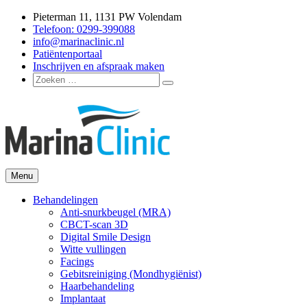
Ga
Pieterman 11, 1131 PW Volendam
naar
Telefoon: 0299-399088
de
info@marinaclinic.nl
inhoud
Patiëntenportaal
Inschrijven en afspraak maken
Zoeken
Zoeken
naar:
Menu
Marina Clinic
Omdat u goed in uw vel mag zitten.
Behandelingen
Anti-snurkbeugel (MRA)
CBCT-scan 3D
Digital Smile Design
Witte vullingen
Facings
Gebitsreiniging (Mondhygiënist)
Haarbehandeling
Implantaat