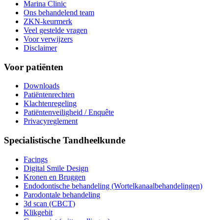
Marina Clinic
Ons behandelend team
ZKN-keurmerk
Veel gestelde vragen
Voor verwijzers
Disclaimer
Voor patiënten
Downloads
Patiëntenrechten
Klachtenregeling
Patiëntenveiligheid / Enquête
Privacyreglement
Specialistische Tandheelkunde
Facings
Digital Smile Design
Kronen en Bruggen
Endodontische behandeling (Wortelkanaalbehandelingen)
Parodontale behandeling
3d scan (CBCT)
Klikgebit