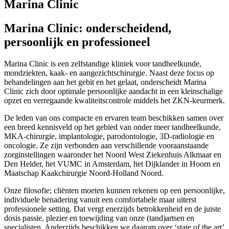
Marina Clinic
Marina Clinic: onderscheidend,
persoonlijk en professioneel
Marina Clinic is een zelfstandige kliniek voor tandheelkunde,
mondziekten, kaak- en aangezichtschirurgie. Naast deze focus op
behandelingen aan het gebit en het gelaat, onderscheidt Marina
Clinic zich door optimale persoonlijke aandacht in een kleinschalige
opzet en verregaande kwaliteitscontrole middels het ZKN-keurmerk.
De leden van ons compacte en ervaren team beschikken samen over
een breed kennisveld op het gebied van onder meer tandheelkunde,
MKA-chirurgie, implantologie, parodontologie, 3D-radiologie en
oncologie. Ze zijn verbonden aan verschillende vooraanstaande
zorginstellingen waaronder het Noord West Ziekenhuis Alkmaar en
Den Helder, het VUMC in Amsterdam, het Dijklander in Hoorn en
Maatschap Kaakchirurgie Noord-Holland Noord.
Onze filosofie; cliënten moeten kunnen rekenen op een persoonlijke,
individuele benadering vanuit een comfortabele maar uiterst
professionele setting. Dat vergt enerzijds betrokkenheid en de juiste
dosis passie, plezier en toewijding van onze (tand)artsen en
specialisten. Anderzijds beschikken we daarom over ‘state of the art’