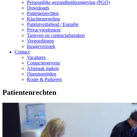
Persoonlijke gezondheidsomgeving (PGO)
Downloads
Patiëntenrechten
Klachtenregeling
Patiëntveiligheid / Enquête
Privacyreglement
Tarieven en contractafspraken
Vergoedingen
Inzageverzoek
Contact
Vacatures
Contactgegevens
Afspraak maken
Openingstijden
Route & Parkeren
Patientenrechten