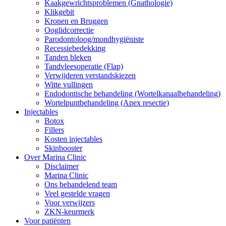
Kaakgewrichtsproblemen (Gnathologie)
Klikgebit
Kronen en Bruggen
Ooglidcorrectie
Parodontoloog/mondhygiëniste
Recessiebedekking
Tanden bleken
Tandvleesoperatie (Flap)
Verwijderen verstandskiezen
Witte vullingen
Endodontische behandeling (Wortelkanaalbehandeling)
Wortelpuntbehandeling (Apex resectie)
Injectables
Botox
Fillers
Kosten injectables
Skinbooster
Over Marina Clinic
Disclaimer
Marina Clinic
Ons behandelend team
Veel gestelde vragen
Voor verwijzers
ZKN-keurmerk
Voor patiënten