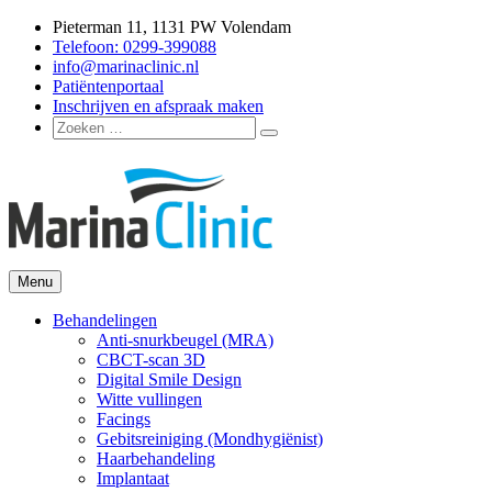
Ga
Pieterman 11, 1131 PW Volendam
naar
Telefoon: 0299-399088
de
info@marinaclinic.nl
inhoud
Patiëntenportaal
Inschrijven en afspraak maken
Zoeken
Zoeken
naar:
Menu
Marina Clinic
Omdat u goed in uw vel mag zitten.
Behandelingen
Anti-snurkbeugel (MRA)
CBCT-scan 3D
Digital Smile Design
Witte vullingen
Facings
Gebitsreiniging (Mondhygiënist)
Haarbehandeling
Implantaat