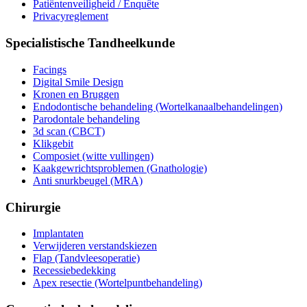
Patiëntenveiligheid / Enquête
Privacyreglement
Specialistische Tandheelkunde
Facings
Digital Smile Design
Kronen en Bruggen
Endodontische behandeling (Wortelkanaalbehandelingen)
Parodontale behandeling
3d scan (CBCT)
Klikgebit
Composiet (witte vullingen)
Kaakgewrichtsproblemen (Gnathologie)
Anti snurkbeugel (MRA)
Chirurgie
Implantaten
Verwijderen verstandskiezen
Flap (Tandvleesoperatie)
Recessiebedekking
Apex resectie (Wortelpuntbehandeling)