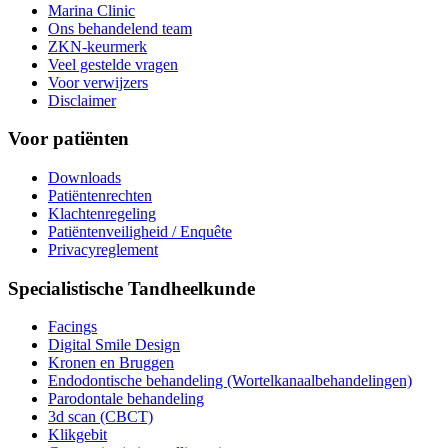
Marina Clinic
Ons behandelend team
ZKN-keurmerk
Veel gestelde vragen
Voor verwijzers
Disclaimer
Voor patiënten
Downloads
Patiëntenrechten
Klachtenregeling
Patiëntenveiligheid / Enquête
Privacyreglement
Specialistische Tandheelkunde
Facings
Digital Smile Design
Kronen en Bruggen
Endodontische behandeling (Wortelkanaalbehandelingen)
Parodontale behandeling
3d scan (CBCT)
Klikgebit