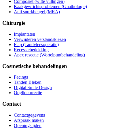
Composiet (witte vullingen)
Kaakgewrichtsproblemen (Gnathologie)
Anti snurkbeugel (MRA)
Chirurgie
Implantaten
Verwijderen verstandskiezen
Flap (Tandvleesoperatie)
Recessiebedekking
Apex resectie (Wortelpuntbehandeling)
Cosmetische behandelingen
Facings
Tanden Bleken
Digital Smile Design
Ooglidcorrectie
Contact
Contactgegevens
Afspraak maken
Openingstijden