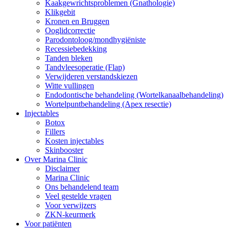
Kaakgewrichtsproblemen (Gnathologie)
Klikgebit
Kronen en Bruggen
Ooglidcorrectie
Parodontoloog/mondhygiëniste
Recessiebedekking
Tanden bleken
Tandvleesoperatie (Flap)
Verwijderen verstandskiezen
Witte vullingen
Endodontische behandeling (Wortelkanaalbehandeling)
Wortelpuntbehandeling (Apex resectie)
Injectables
Botox
Fillers
Kosten injectables
Skinbooster
Over Marina Clinic
Disclaimer
Marina Clinic
Ons behandelend team
Veel gestelde vragen
Voor verwijzers
ZKN-keurmerk
Voor patiënten