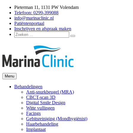
Ga
Pieterman 11, 1131 PW Volendam
naar
Telefoon: 0299-399088
de
info@marinaclinic.nl
inhoud
Patiëntenportaal
Inschrijven en afspraak maken
Zoeken
Zoeken
naar:
Menu
Marina Clinic
Omdat u goed in uw vel mag zitten.
Behandelingen
Anti-snurkbeugel (MRA)
CBCT-scan 3D
Digital Smile Design
Witte vullingen
Facings
Gebitsreiniging (Mondhygiënist)
Haarbehandeling
Implantaat