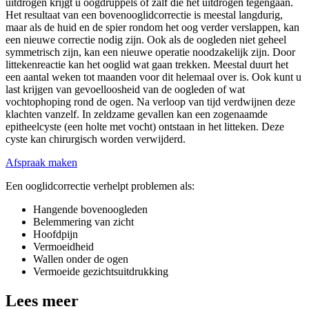
uitdrogen krijgt u oogdruppels of zalf die het uitdrogen tegengaan.
Het resultaat van een bovenooglidcorrectie is meestal langdurig,
maar als de huid en de spier rondom het oog verder verslappen, kan
een nieuwe correctie nodig zijn. Ook als de oogleden niet geheel
symmetrisch zijn, kan een nieuwe operatie noodzakelijk zijn. Door
littekenreactie kan het ooglid wat gaan trekken. Meestal duurt het
een aantal weken tot maanden voor dit helemaal over is. Ook kunt u
last krijgen van gevoelloosheid van de oogleden of wat
vochtophoping rond de ogen. Na verloop van tijd verdwijnen deze
klachten vanzelf. In zeldzame gevallen kan een zogenaamde
epitheelcyste (een holte met vocht) ontstaan in het litteken. Deze
cyste kan chirurgisch worden verwijderd.
Afspraak maken
Een ooglidcorrectie verhelpt problemen als:
Hangende bovenoogleden
Belemmering van zicht
Hoofdpijn
Vermoeidheid
Wallen onder de ogen
Vermoeide gezichtsuitdrukking
Lees meer