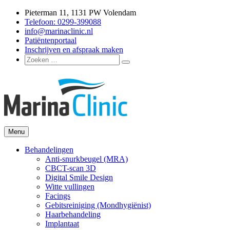
Ga
Pieterman 11, 1131 PW Volendam
naar
Telefoon: 0299-399088
de
info@marinaclinic.nl
inhoud
Patiëntenportaal
Inschrijven en afspraak maken
Zoeken
Zoeken
naar:
Menu
Marina Clinic
Omdat u goed in uw vel mag zitten.
Behandelingen
Anti-snurkbeugel (MRA)
CBCT-scan 3D
Digital Smile Design
Witte vullingen
Facings
Gebitsreiniging (Mondhygiënist)
Haarbehandeling
Implantaat