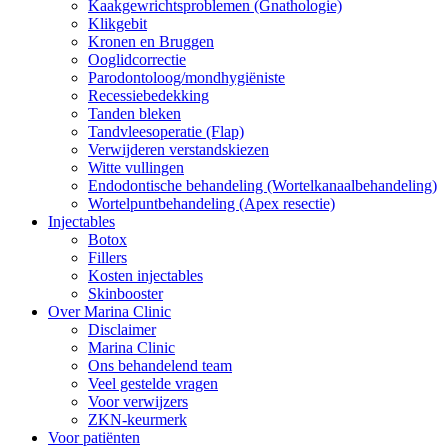
Kaakgewrichtsproblemen (Gnathologie)
Klikgebit
Kronen en Bruggen
Ooglidcorrectie
Parodontoloog/mondhygiëniste
Recessiebedekking
Tanden bleken
Tandvleesoperatie (Flap)
Verwijderen verstandskiezen
Witte vullingen
Endodontische behandeling (Wortelkanaalbehandeling)
Wortelpuntbehandeling (Apex resectie)
Injectables
Botox
Fillers
Kosten injectables
Skinbooster
Over Marina Clinic
Disclaimer
Marina Clinic
Ons behandelend team
Veel gestelde vragen
Voor verwijzers
ZKN-keurmerk
Voor patiënten