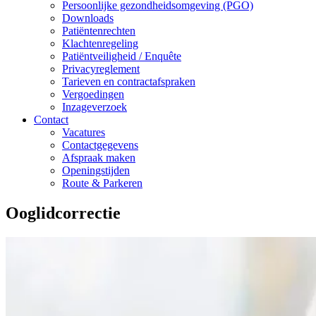
Persoonlijke gezondheidsomgeving (PGO)
Downloads
Patiëntenrechten
Klachtenregeling
Patiëntveiligheid / Enquête
Privacyreglement
Tarieven en contractafspraken
Vergoedingen
Inzageverzoek
Contact
Vacatures
Contactgegevens
Afspraak maken
Openingstijden
Route & Parkeren
Ooglidcorrectie