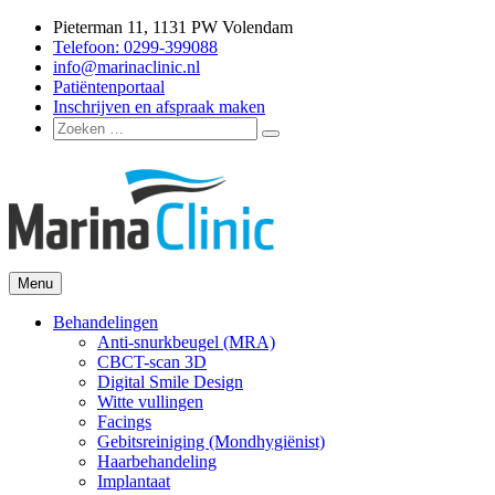
Ga
Pieterman 11, 1131 PW Volendam
naar
Telefoon: 0299-399088
de
info@marinaclinic.nl
inhoud
Patiëntenportaal
Inschrijven en afspraak maken
Zoeken
Zoeken
naar:
Menu
Marina Clinic
Omdat u goed in uw vel mag zitten.
Behandelingen
Anti-snurkbeugel (MRA)
CBCT-scan 3D
Digital Smile Design
Witte vullingen
Facings
Gebitsreiniging (Mondhygiënist)
Haarbehandeling
Implantaat