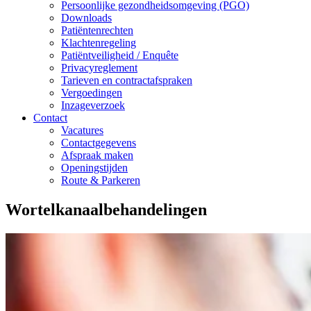
Persoonlijke gezondheidsomgeving (PGO)
Downloads
Patiëntenrechten
Klachtenregeling
Patiëntveiligheid / Enquête
Privacyreglement
Tarieven en contractafspraken
Vergoedingen
Inzageverzoek
Contact
Vacatures
Contactgegevens
Afspraak maken
Openingstijden
Route & Parkeren
Wortelkanaalbehandelingen