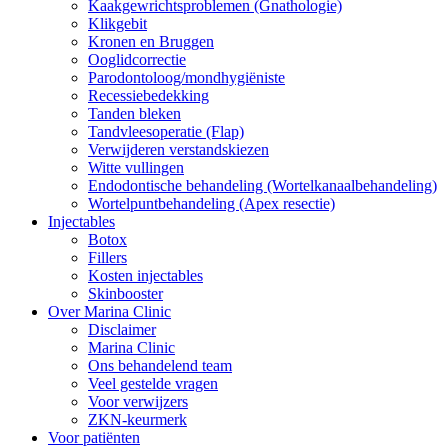
Kaakgewrichtsproblemen (Gnathologie)
Klikgebit
Kronen en Bruggen
Ooglidcorrectie
Parodontoloog/mondhygiëniste
Recessiebedekking
Tanden bleken
Tandvleesoperatie (Flap)
Verwijderen verstandskiezen
Witte vullingen
Endodontische behandeling (Wortelkanaalbehandeling)
Wortelpuntbehandeling (Apex resectie)
Injectables
Botox
Fillers
Kosten injectables
Skinbooster
Over Marina Clinic
Disclaimer
Marina Clinic
Ons behandelend team
Veel gestelde vragen
Voor verwijzers
ZKN-keurmerk
Voor patiënten