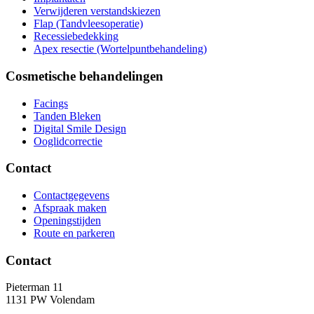
Verwijderen verstandskiezen
Flap (Tandvleesoperatie)
Recessiebedekking
Apex resectie (Wortelpuntbehandeling)
Cosmetische behandelingen
Facings
Tanden Bleken
Digital Smile Design
Ooglidcorrectie
Contact
Contactgegevens
Afspraak maken
Openingstijden
Route en parkeren
Contact
Pieterman 11
1131 PW Volendam