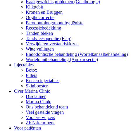
Kaakgewrichtsproblemen (Gnathologie)
Klikgebit
Kronen en Bruggen
Ooglidcorrectie
Parodontoloog/mondhygiëniste
Recessiebedekking
Tanden bleken
Tandvleesoperatie (Flap)
Verwijderen verstandskiezen
Witte vullingen
Endodontische behandeling (Wortelkanaalbehandeling)
Wortelpuntbehandeling (Apex resectie)
Injectables
Botox
Fillers
Kosten injectables
Skinbooster
Over Marina Clinic
Disclaimer
Marina Clinic
Ons behandelend team
Veel gestelde vragen
Voor verwijzers
ZKN-keurmerk
Voor patiënten