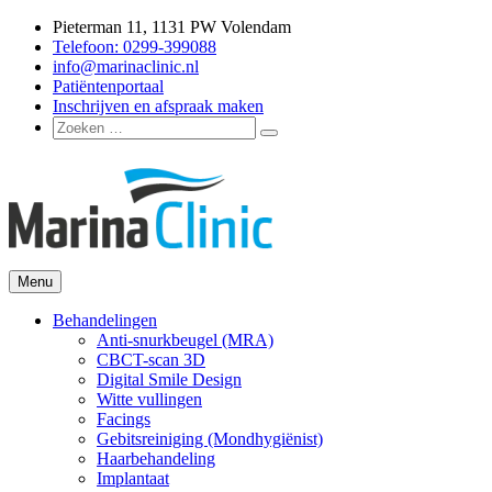
Ga
Pieterman 11, 1131 PW Volendam
naar
Telefoon: 0299-399088
de
info@marinaclinic.nl
inhoud
Patiëntenportaal
Inschrijven en afspraak maken
Zoeken
Zoeken
naar:
Menu
Marina Clinic
Omdat u goed in uw vel mag zitten.
Behandelingen
Anti-snurkbeugel (MRA)
CBCT-scan 3D
Digital Smile Design
Witte vullingen
Facings
Gebitsreiniging (Mondhygiënist)
Haarbehandeling
Implantaat