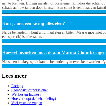
aan te brengen. Dit zijn metalen of porseleinen schildjes die acht
schade aan uw tanden door knarsen. Een splint is een plaat van kunsth
Kun je met een facing alles eten?
Na de behandeling kunt u normaal eten en bijten. Maar u moet niet op 
een sparerib) is af te raden.
Hoeveel bezoeken moet ik aan Marina Clinic brengen
Naast een intakegesprek kan de behandeling in twee keer worden afge
Lees meer
Facings
Composiet of porselein?
Wat kosten facings?
Hoe verloopt de behandeling?
Veel gestelde vragen