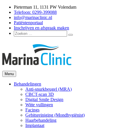
Ga
Pieterman 11, 1131 PW Volendam
naar
Telefoon: 0299-399088
de
info@marinaclinic.nl
inhoud
Patiëntenportaal
Inschrijven en afspraak maken
Zoeken
Zoeken
naar:
Menu
Marina Clinic
Omdat u goed in uw vel mag zitten.
Behandelingen
Anti-snurkbeugel (MRA)
CBCT-scan 3D
Digital Smile Design
Witte vullingen
Facings
Gebitsreiniging (Mondhygiënist)
Haarbehandeling
Implantaat