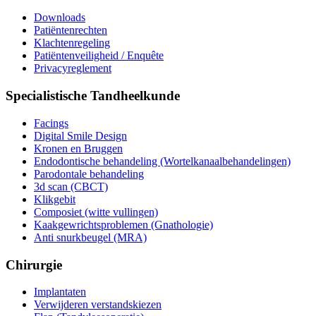
Downloads
Patiëntenrechten
Klachtenregeling
Patiëntenveiligheid / Enquête
Privacyreglement
Specialistische Tandheelkunde
Facings
Digital Smile Design
Kronen en Bruggen
Endodontische behandeling (Wortelkanaalbehandelingen)
Parodontale behandeling
3d scan (CBCT)
Klikgebit
Composiet (witte vullingen)
Kaakgewrichtsproblemen (Gnathologie)
Anti snurkbeugel (MRA)
Chirurgie
Implantaten
Verwijderen verstandskiezen