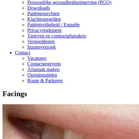
Persoonlijke gezondheidsomgeving (PGO)
Downloads
Patiëntenrechten
Klachtenregeling
Patiëntveiligheid / Enquête
Privacyreglement
Tarieven en contractafspraken
Vergoedingen
Inzageverzoek
Contact
Vacatures
Contactgegevens
Afspraak maken
Openingstijden
Route & Parkeren
Facings