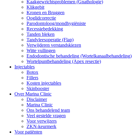
Kaakgewrichtsproblemen (Gnathologie)
Klikgebit
Kronen en Bruggen
Ooglidcorrectie
Parodontoloog/mondhygiëniste
Recessiebedekking
Tanden bleken
Tandvleesoperatie (Flap)
Verwijderen verstandskiezen
Witte vullingen
Endodontische behandeling (Wortelkanaalbehandeling)
Wortelpuntbehandeling (Apex resectie)
Injectables
Botox
Fillers
Kosten injectables
Skinbooster
Over Marina Clinic
Disclaimer
Marina Clinic
Ons behandelend team
Veel gestelde vragen
Voor verwijzers
ZKN-keurmerk
Voor patiënten