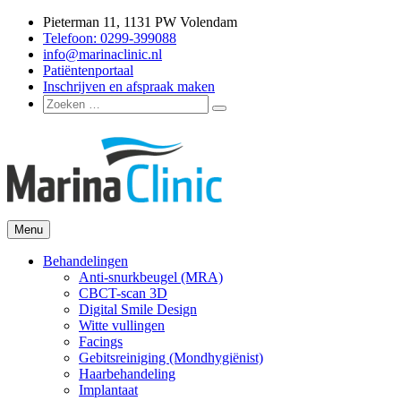
Ga
Pieterman 11, 1131 PW Volendam
naar
Telefoon: 0299-399088
de
info@marinaclinic.nl
inhoud
Patiëntenportaal
Inschrijven en afspraak maken
Zoeken
Zoeken
naar:
Menu
Marina Clinic
Omdat u goed in uw vel mag zitten.
Behandelingen
Anti-snurkbeugel (MRA)
CBCT-scan 3D
Digital Smile Design
Witte vullingen
Facings
Gebitsreiniging (Mondhygiënist)
Haarbehandeling
Implantaat