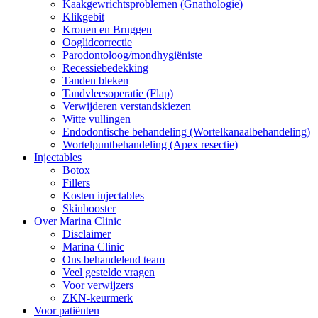
Kaakgewrichtsproblemen (Gnathologie)
Klikgebit
Kronen en Bruggen
Ooglidcorrectie
Parodontoloog/mondhygiëniste
Recessiebedekking
Tanden bleken
Tandvleesoperatie (Flap)
Verwijderen verstandskiezen
Witte vullingen
Endodontische behandeling (Wortelkanaalbehandeling)
Wortelpuntbehandeling (Apex resectie)
Injectables
Botox
Fillers
Kosten injectables
Skinbooster
Over Marina Clinic
Disclaimer
Marina Clinic
Ons behandelend team
Veel gestelde vragen
Voor verwijzers
ZKN-keurmerk
Voor patiënten