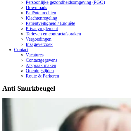
Persoonlijke gezondheidsomgeving (PGO)
Downloads
Patiëntenrechten
Klachtenregeling
Patiëntveiligheid / Enquête
Privacyreglement
Tarieven en contractafspraken
Vergoedingen
Inzageverzoek
Contact
Vacatures
Contactgegevens
Afspraak maken
Openingstijden
Route & Parkeren
Anti Snurkbeugel