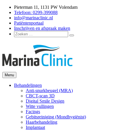
Ga
Pieterman 11, 1131 PW Volendam
naar
Telefoon: 0299-399088
de
info@marinaclinic.nl
inhoud
Patiëntenportaal
Inschrijven en afspraak maken
Zoeken
Zoeken
naar:
Menu
Marina Clinic
Omdat u goed in uw vel mag zitten.
Behandelingen
Anti-snurkbeugel (MRA)
CBCT-scan 3D
Digital Smile Design
Witte vullingen
Facings
Gebitsreiniging (Mondhygiënist)
Haarbehandeling
Implantaat