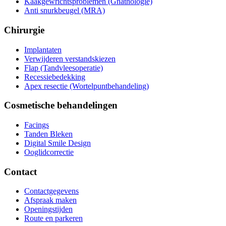
Kaakgewrichtsproblemen (Gnathologie)
Anti snurkbeugel (MRA)
Chirurgie
Implantaten
Verwijderen verstandskiezen
Flap (Tandvleesoperatie)
Recessiebedekking
Apex resectie (Wortelpuntbehandeling)
Cosmetische behandelingen
Facings
Tanden Bleken
Digital Smile Design
Ooglidcorrectie
Contact
Contactgegevens
Afspraak maken
Openingstijden
Route en parkeren