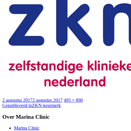
Geplaatst
Volledige
2 augustus 2017
2 augustus 2017
495 × 890
op
Bericht
grootte
Gepubliceerd in
ZKN-keurmerk
navigatie
Over Marina Clinic
Marina Clinic