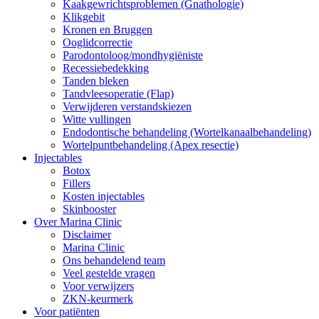
Kaakgewrichtsproblemen (Gnathologie)
Klikgebit
Kronen en Bruggen
Ooglidcorrectie
Parodontoloog/mondhygiëniste
Recessiebedekking
Tanden bleken
Tandvleesoperatie (Flap)
Verwijderen verstandskiezen
Witte vullingen
Endodontische behandeling (Wortelkanaalbehandeling)
Wortelpuntbehandeling (Apex resectie)
Injectables
Botox
Fillers
Kosten injectables
Skinbooster
Over Marina Clinic
Disclaimer
Marina Clinic
Ons behandelend team
Veel gestelde vragen
Voor verwijzers
ZKN-keurmerk
Voor patiënten