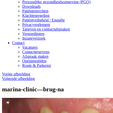
Persoonlijke gezondheidsomgeving (PGO)
Downloads
Patiëntenrechten
Klachtenregeling
Patiëntveiligheid / Enquête
Privacyreglement
Tarieven en contractafspraken
Vergoedingen
Inzageverzoek
Contact
Vacatures
Contactgegevens
Afspraak maken
Openingstijden
Route & Parkeren
Vorige afbeelding
Volgende afbeelding
marina-clinic—brug-na