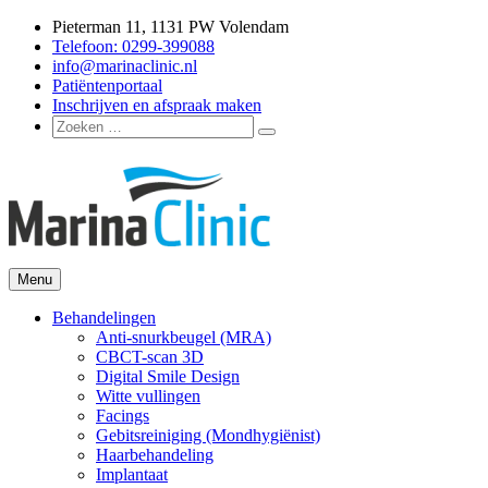
Ga
Pieterman 11, 1131 PW Volendam
naar
Telefoon: 0299-399088
de
info@marinaclinic.nl
inhoud
Patiëntenportaal
Inschrijven en afspraak maken
Zoeken
Zoeken
naar:
Menu
Marina Clinic
Omdat u goed in uw vel mag zitten.
Behandelingen
Anti-snurkbeugel (MRA)
CBCT-scan 3D
Digital Smile Design
Witte vullingen
Facings
Gebitsreiniging (Mondhygiënist)
Haarbehandeling
Implantaat