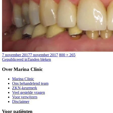
Geplaatst
Volledige
7 november 2017
7 november 2017
800 × 265
op
Bericht
grootte
Gepubliceerd in
Tanden bleken
navigatie
Over Marina Clinic
Marina Clinic
Ons behandelend team
ZKN-keurmerk
Veel gestelde vragen
Voor verwijzers
Disclaimer
Voor patiënten