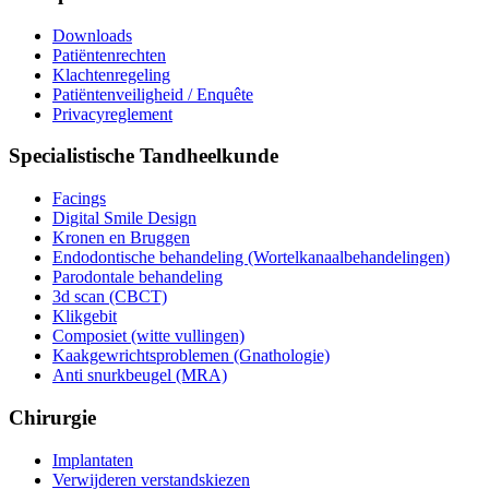
Downloads
Patiëntenrechten
Klachtenregeling
Patiëntenveiligheid / Enquête
Privacyreglement
Specialistische Tandheelkunde
Facings
Digital Smile Design
Kronen en Bruggen
Endodontische behandeling (Wortelkanaalbehandelingen)
Parodontale behandeling
3d scan (CBCT)
Klikgebit
Composiet (witte vullingen)
Kaakgewrichtsproblemen (Gnathologie)
Anti snurkbeugel (MRA)
Chirurgie
Implantaten
Verwijderen verstandskiezen