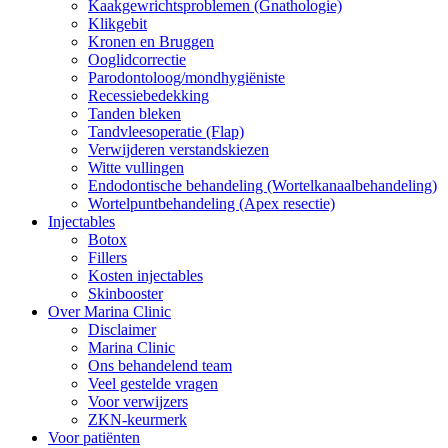
Kaakgewrichtsproblemen (Gnathologie)
Klikgebit
Kronen en Bruggen
Ooglidcorrectie
Parodontoloog/mondhygiëniste
Recessiebedekking
Tanden bleken
Tandvleesoperatie (Flap)
Verwijderen verstandskiezen
Witte vullingen
Endodontische behandeling (Wortelkanaalbehandeling)
Wortelpuntbehandeling (Apex resectie)
Injectables
Botox
Fillers
Kosten injectables
Skinbooster
Over Marina Clinic
Disclaimer
Marina Clinic
Ons behandelend team
Veel gestelde vragen
Voor verwijzers
ZKN-keurmerk
Voor patiënten