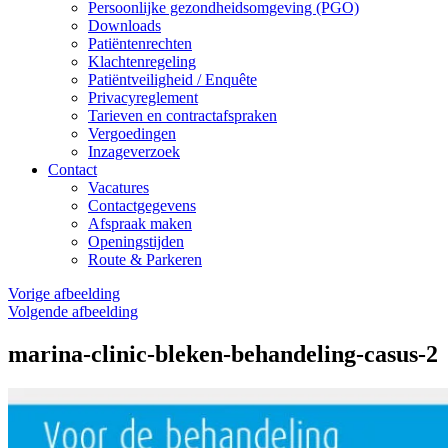
Persoonlijke gezondheidsomgeving (PGO)
Downloads
Patiëntenrechten
Klachtenregeling
Patiëntveiligheid / Enquête
Privacyreglement
Tarieven en contractafspraken
Vergoedingen
Inzageverzoek
Contact
Vacatures
Contactgegevens
Afspraak maken
Openingstijden
Route & Parkeren
Vorige afbeelding
Volgende afbeelding
marina-clinic-bleken-behandeling-casus-2