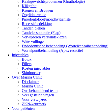
Kaakgewrichtsproblemen (Gnathologie)
Klikgebit
Kronen en Bruggen
Ooglidcorrectie
Parodontoloog/mondhygiëniste
Recessiebedekking
Tanden bleken
Tandvleesoperatie (Flap)
Verwijderen verstandskiezen
Witte vullingen
Endodontische behandeling (Wortelkanaalbehandeling)
Wortelpuntbehandeling (Apex resectie)
Injectables
Botox
Fillers
Kosten injectables
Skinbooster
Over Marina Clinic
Disclaimer
Marina Clinic
Ons behandelend team
Veel gestelde vragen
Voor verwijzers
ZKN-keurmerk
Voor patiënten