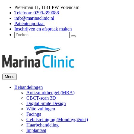
Ga
Pieterman 11, 1131 PW Volendam
naar
Telefoon: 0299-399088
de
info@marinaclinic.nl
inhoud
Patiëntenportaal
Inschrijven en afspraak maken
Zoeken
Zoeken
naar:
Menu
Marina Clinic
Omdat u goed in uw vel mag zitten.
Behandelingen
Anti-snurkbeugel (MRA)
CBCT-scan 3D
Digital Smile Design
Witte vullingen
Facings
Gebitsreiniging (Mondhygiënist)
Haarbehandeling
Implantaat