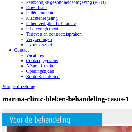
Persoonlijke gezondheidsomgeving (PGO)
Downloads
Patiëntenrechten
Klachtenregeling
Patiëntveiligheid / Enquête
Privacyreglement
Tarieven en contractafspraken
Vergoedingen
Inzageverzoek
Contact
Vacatures
Contactgegevens
Afspraak maken
Openingstijden
Route & Parkeren
Vorige afbeelding
marina-clinic-bleken-behandeling-casus-1