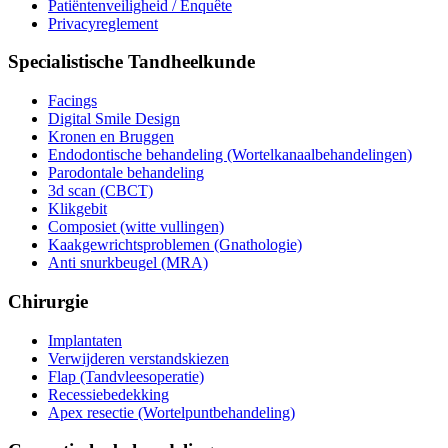
Patiëntenveiligheid / Enquête
Privacyreglement
Specialistische Tandheelkunde
Facings
Digital Smile Design
Kronen en Bruggen
Endodontische behandeling (Wortelkanaalbehandelingen)
Parodontale behandeling
3d scan (CBCT)
Klikgebit
Composiet (witte vullingen)
Kaakgewrichtsproblemen (Gnathologie)
Anti snurkbeugel (MRA)
Chirurgie
Implantaten
Verwijderen verstandskiezen
Flap (Tandvleesoperatie)
Recessiebedekking
Apex resectie (Wortelpuntbehandeling)