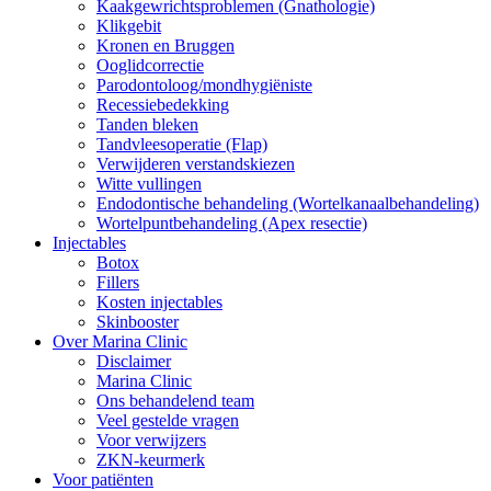
Kaakgewrichtsproblemen (Gnathologie)
Klikgebit
Kronen en Bruggen
Ooglidcorrectie
Parodontoloog/mondhygiëniste
Recessiebedekking
Tanden bleken
Tandvleesoperatie (Flap)
Verwijderen verstandskiezen
Witte vullingen
Endodontische behandeling (Wortelkanaalbehandeling)
Wortelpuntbehandeling (Apex resectie)
Injectables
Botox
Fillers
Kosten injectables
Skinbooster
Over Marina Clinic
Disclaimer
Marina Clinic
Ons behandelend team
Veel gestelde vragen
Voor verwijzers
ZKN-keurmerk
Voor patiënten