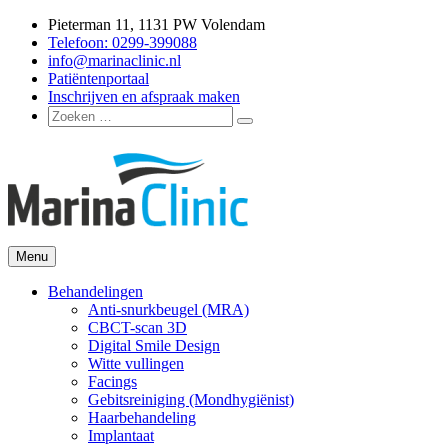
Ga
Pieterman 11, 1131 PW Volendam
naar
Telefoon: 0299-399088
de
info@marinaclinic.nl
inhoud
Patiëntenportaal
Inschrijven en afspraak maken
Zoeken
Zoeken
naar:
Menu
Marina Clinic
Omdat u goed in uw vel mag zitten.
Behandelingen
Anti-snurkbeugel (MRA)
CBCT-scan 3D
Digital Smile Design
Witte vullingen
Facings
Gebitsreiniging (Mondhygiënist)
Haarbehandeling
Implantaat