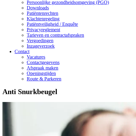
Persoonlijke gezondheidsomgeving (PGO)
Downloads
Patiëntenrechten
Klachtenregeling
Patiëntveiligheid / Enquête
Privacyreglement
Tarieven en contractafspraken
Vergoedingen
Inzageverzoek
Contact
Vacatures
Contactgegevens
Afspraak maken
Openingstijden
Route & Parkeren
Anti Snurkbeugel