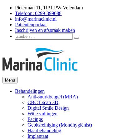
Ga
Pieterman 11, 1131 PW Volendam
naar
Telefoon: 0299-399088
de
info@marinaclinic.nl
inhoud
Patiëntenportaal
Inschrijven en afspraak maken
Zoeken
Zoeken
naar:
Menu
Marina Clinic
Omdat u goed in uw vel mag zitten.
Behandelingen
Anti-snurkbeugel (MRA)
CBCT-scan 3D
Digital Smile Design
Witte vullingen
Facings
Gebitsreiniging (Mondhygiënist)
Haarbehandeling
Implantaat