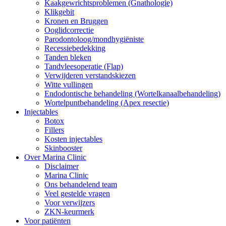
Kaakgewrichtsproblemen (Gnathologie)
Klikgebit
Kronen en Bruggen
Ooglidcorrectie
Parodontoloog/mondhygiëniste
Recessiebedekking
Tanden bleken
Tandvleesoperatie (Flap)
Verwijderen verstandskiezen
Witte vullingen
Endodontische behandeling (Wortelkanaalbehandeling)
Wortelpuntbehandeling (Apex resectie)
Injectables
Botox
Fillers
Kosten injectables
Skinbooster
Over Marina Clinic
Disclaimer
Marina Clinic
Ons behandelend team
Veel gestelde vragen
Voor verwijzers
ZKN-keurmerk
Voor patiënten