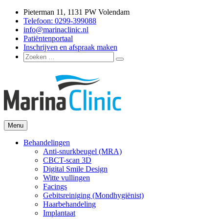
Ga
Pieterman 11, 1131 PW Volendam
naar
Telefoon: 0299-399088
de
info@marinaclinic.nl
inhoud
Patiëntenportaal
Inschrijven en afspraak maken
Zoeken
Zoeken
naar:
Menu
Marina Clinic
Omdat u goed in uw vel mag zitten.
Behandelingen
Anti-snurkbeugel (MRA)
CBCT-scan 3D
Digital Smile Design
Witte vullingen
Facings
Gebitsreiniging (Mondhygiënist)
Haarbehandeling
Implantaat