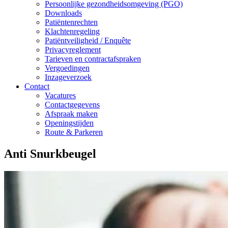
Persoonlijke gezondheidsomgeving (PGO)
Downloads
Patiëntenrechten
Klachtenregeling
Patiëntveiligheid / Enquête
Privacyreglement
Tarieven en contractafspraken
Vergoedingen
Inzageverzoek
Contact
Vacatures
Contactgegevens
Afspraak maken
Openingstijden
Route & Parkeren
Anti Snurkbeugel