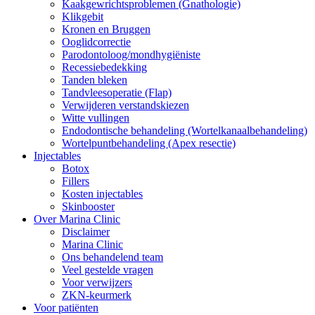
Kaakgewrichtsproblemen (Gnathologie)
Klikgebit
Kronen en Bruggen
Ooglidcorrectie
Parodontoloog/mondhygiëniste
Recessiebedekking
Tanden bleken
Tandvleesoperatie (Flap)
Verwijderen verstandskiezen
Witte vullingen
Endodontische behandeling (Wortelkanaalbehandeling)
Wortelpuntbehandeling (Apex resectie)
Injectables
Botox
Fillers
Kosten injectables
Skinbooster
Over Marina Clinic
Disclaimer
Marina Clinic
Ons behandelend team
Veel gestelde vragen
Voor verwijzers
ZKN-keurmerk
Voor patiënten