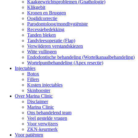
Kaakgewrichtsproblemen (Gnathologie)
Klikgebit
Kronen en Bruggen
Ooglidcorrectie
Parodontoloog/mondhygiëniste
Recessiebedekking
Tanden bleken
Tandvleesoperatie (Flap)
Verwijderen verstandskiezen
Witte vullingen
Endodontische behandeling (Wortelkanaalbehandeling)
Wortelpuntbehandeling (Apex resectie)
Injectables
Botox
Fillers
Kosten injectables
Skinbooster
Over Marina Clinic
Disclaimer
Marina Clinic
Ons behandelend team
Veel gestelde vragen
Voor verwijzers
ZKN-keurmerk
Voor patiënten