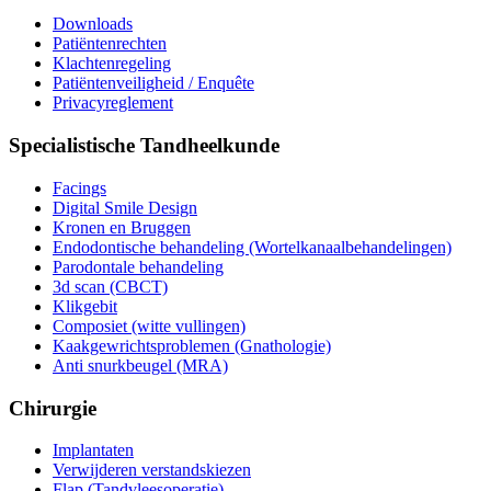
Downloads
Patiëntenrechten
Klachtenregeling
Patiëntenveiligheid / Enquête
Privacyreglement
Specialistische Tandheelkunde
Facings
Digital Smile Design
Kronen en Bruggen
Endodontische behandeling (Wortelkanaalbehandelingen)
Parodontale behandeling
3d scan (CBCT)
Klikgebit
Composiet (witte vullingen)
Kaakgewrichtsproblemen (Gnathologie)
Anti snurkbeugel (MRA)
Chirurgie
Implantaten
Verwijderen verstandskiezen
Flap (Tandvleesoperatie)