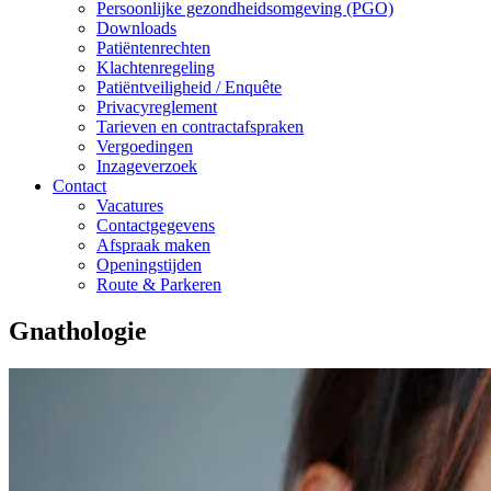
Persoonlijke gezondheidsomgeving (PGO)
Downloads
Patiëntenrechten
Klachtenregeling
Patiëntveiligheid / Enquête
Privacyreglement
Tarieven en contractafspraken
Vergoedingen
Inzageverzoek
Contact
Vacatures
Contactgegevens
Afspraak maken
Openingstijden
Route & Parkeren
Gnathologie