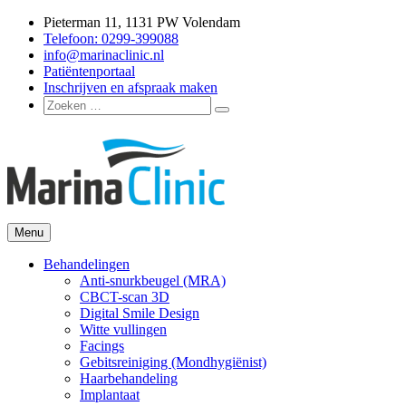
Ga
Pieterman 11, 1131 PW Volendam
naar
Telefoon: 0299-399088
de
info@marinaclinic.nl
inhoud
Patiëntenportaal
Inschrijven en afspraak maken
Zoeken
Zoeken
naar:
Menu
Marina Clinic
Omdat u goed in uw vel mag zitten.
Behandelingen
Anti-snurkbeugel (MRA)
CBCT-scan 3D
Digital Smile Design
Witte vullingen
Facings
Gebitsreiniging (Mondhygiënist)
Haarbehandeling
Implantaat