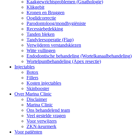
Kaakgewrichtsproblemen (Gnathologie)
Klikgebit
Kronen en Bruggen
Ooglidcorrectie
Parodontoloog/mondhygiëniste
Recessiebedekking
Tanden bleken
Tandvleesoperatie (Flap)
Verwijderen verstandskiezen
Witte vullingen
Endodontische behandeling (Wortelkanaalbehandeling)
Wortelpuntbehandeling (Apex resectie)
Injectables
Botox
Fillers
Kosten injectables
Skinbooster
Over Marina Clinic
Disclaimer
Marina Clinic
Ons behandelend team
Veel gestelde vragen
Voor verwijzers
ZKN-keurmerk
Voor patiënten