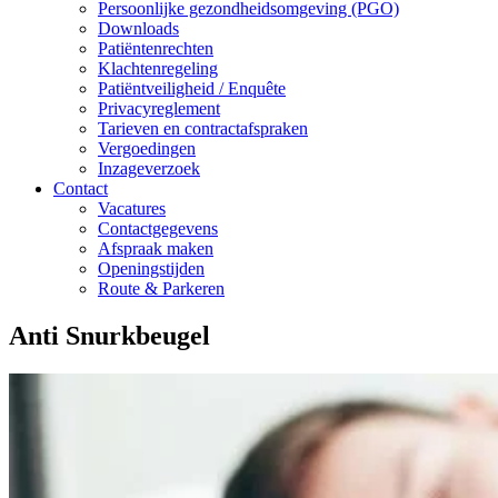
Persoonlijke gezondheidsomgeving (PGO)
Downloads
Patiëntenrechten
Klachtenregeling
Patiëntveiligheid / Enquête
Privacyreglement
Tarieven en contractafspraken
Vergoedingen
Inzageverzoek
Contact
Vacatures
Contactgegevens
Afspraak maken
Openingstijden
Route & Parkeren
Anti Snurkbeugel