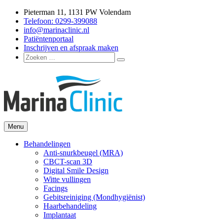
Ga
Pieterman 11, 1131 PW Volendam
naar
Telefoon: 0299-399088
de
info@marinaclinic.nl
inhoud
Patiëntenportaal
Inschrijven en afspraak maken
Zoeken
Zoeken
naar:
Menu
Marina Clinic
Omdat u goed in uw vel mag zitten.
Behandelingen
Anti-snurkbeugel (MRA)
CBCT-scan 3D
Digital Smile Design
Witte vullingen
Facings
Gebitsreiniging (Mondhygiënist)
Haarbehandeling
Implantaat