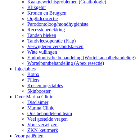
Kaakgewrichtsproblemen (Gnathologie)
Klikgebit
Kronen en Bruggen
Ooglidcorrectie
Parodontoloog/mondhygiëniste
Recessiebedekking
Tanden bleken
Tandvleesoperatie (Flap)
Verwijderen verstandskiezen
Witte vullingen
Endodontische behandeling (Wortelkanaalbehandeling)
Wortelpuntbehandeling (Apex resectie)
Injectables
Botox
Fillers
Kosten injectables
Skinbooster
Over Marina Clinic
Disclaimer
Marina Clinic
Ons behandelend team
Veel gestelde vragen
Voor verwijzers
ZKN-keurmerk
Voor patiënten