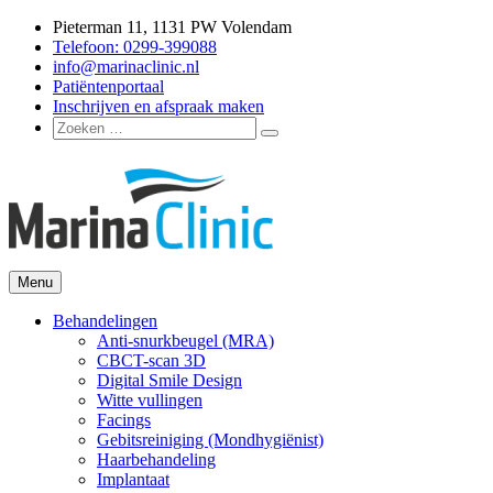
Ga
Pieterman 11, 1131 PW Volendam
naar
Telefoon: 0299-399088
de
info@marinaclinic.nl
inhoud
Patiëntenportaal
Inschrijven en afspraak maken
Zoeken
Zoeken
naar:
Menu
Marina Clinic
Omdat u goed in uw vel mag zitten.
Behandelingen
Anti-snurkbeugel (MRA)
CBCT-scan 3D
Digital Smile Design
Witte vullingen
Facings
Gebitsreiniging (Mondhygiënist)
Haarbehandeling
Implantaat