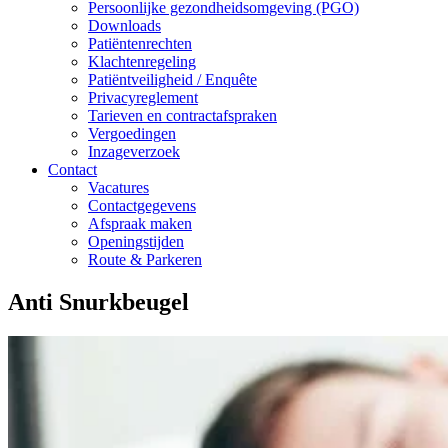
Persoonlijke gezondheidsomgeving (PGO)
Downloads
Patiëntenrechten
Klachtenregeling
Patiëntveiligheid / Enquête
Privacyreglement
Tarieven en contractafspraken
Vergoedingen
Inzageverzoek
Contact
Vacatures
Contactgegevens
Afspraak maken
Openingstijden
Route & Parkeren
Anti Snurkbeugel