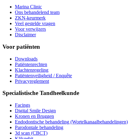
Marina Clinic
Ons behandelend team
ZKN-keurmerk
Veel gestelde vragen
Voor verwijzers
Disclaimer
Voor patiënten
Downloads
Patiëntenrechten
Klachtenregeling
Patiëntenveiligheid / Enquête
Privacyreglement
Specialistische Tandheelkunde
Facings
Digital Smile Design
Kronen en Bruggen
Endodontische behandeling (Wortelkanaalbehandelingen)
Parodontale behandeling
3d scan (CBCT)
Klikgebit