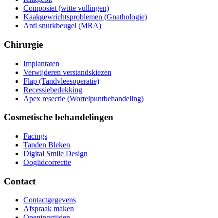
Composiet (witte vullingen)
Kaakgewrichtsproblemen (Gnathologie)
Anti snurkbeugel (MRA)
Chirurgie
Implantaten
Verwijderen verstandskiezen
Flap (Tandvleesoperatie)
Recessiebedekking
Apex resectie (Wortelpuntbehandeling)
Cosmetische behandelingen
Facings
Tanden Bleken
Digital Smile Design
Ooglidcorrectie
Contact
Contactgegevens
Afspraak maken
Openingstijden