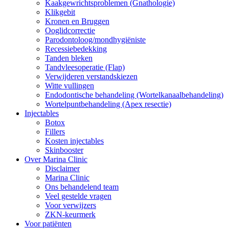
Kaakgewrichtsproblemen (Gnathologie)
Klikgebit
Kronen en Bruggen
Ooglidcorrectie
Parodontoloog/mondhygiëniste
Recessiebedekking
Tanden bleken
Tandvleesoperatie (Flap)
Verwijderen verstandskiezen
Witte vullingen
Endodontische behandeling (Wortelkanaalbehandeling)
Wortelpuntbehandeling (Apex resectie)
Injectables
Botox
Fillers
Kosten injectables
Skinbooster
Over Marina Clinic
Disclaimer
Marina Clinic
Ons behandelend team
Veel gestelde vragen
Voor verwijzers
ZKN-keurmerk
Voor patiënten