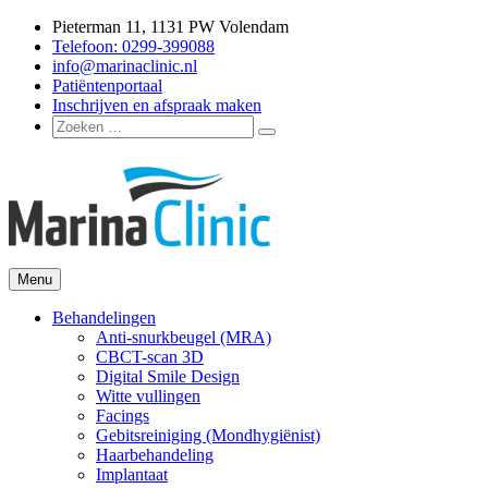
Ga
Pieterman 11, 1131 PW Volendam
naar
Telefoon: 0299-399088
de
info@marinaclinic.nl
inhoud
Patiëntenportaal
Inschrijven en afspraak maken
Zoeken
Zoeken
naar:
Menu
Marina Clinic
Omdat u goed in uw vel mag zitten.
Behandelingen
Anti-snurkbeugel (MRA)
CBCT-scan 3D
Digital Smile Design
Witte vullingen
Facings
Gebitsreiniging (Mondhygiënist)
Haarbehandeling
Implantaat