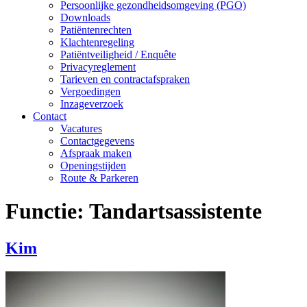
Persoonlijke gezondheidsomgeving (PGO)
Downloads
Patiëntenrechten
Klachtenregeling
Patiëntveiligheid / Enquête
Privacyreglement
Tarieven en contractafspraken
Vergoedingen
Inzageverzoek
Contact
Vacatures
Contactgegevens
Afspraak maken
Openingstijden
Route & Parkeren
Functie:
Tandartsassistente
Kim