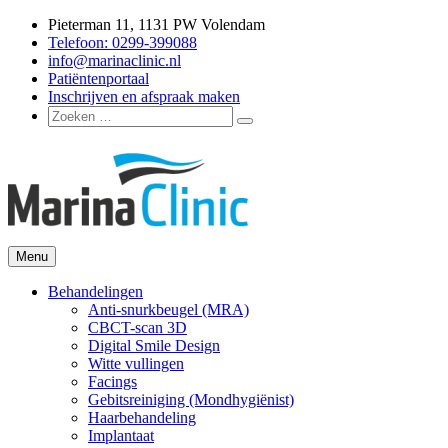
Ga
Pieterman 11, 1131 PW Volendam
naar
Telefoon: 0299-399088
de
info@marinaclinic.nl
inhoud
Patiëntenportaal
Inschrijven en afspraak maken
Zoeken
Zoeken
naar:
Menu
Marina Clinic
Omdat u goed in uw vel mag zitten.
Behandelingen
Anti-snurkbeugel (MRA)
CBCT-scan 3D
Digital Smile Design
Witte vullingen
Facings
Gebitsreiniging (Mondhygiënist)
Haarbehandeling
Implantaat