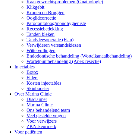
Kaakgewrichtsproblemen (Gnathologie)
Klikgebit
Kronen en Bruggen
Ooglidcorrectie
Parodontoloog/mondhygiëniste
Recessiebedekking
Tanden bleken
Tandvleesoperatie (Flap)
Verwijderen verstandskiezen
Witte vullingen
Endodontische behandeling (Wortelkanaalbehandeling)
Wortelpuntbehandeling (Apex resectie)
Injectables
Botox
Fillers
Kosten injectables
Skinbooster
Over Marina Clinic
Disclaimer
Marina Clinic
Ons behandelend team
Veel gestelde vragen
Voor verwijzers
ZKN-keurmerk
Voor patiënten