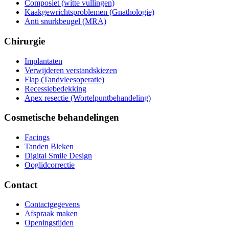
Composiet (witte vullingen)
Kaakgewrichtsproblemen (Gnathologie)
Anti snurkbeugel (MRA)
Chirurgie
Implantaten
Verwijderen verstandskiezen
Flap (Tandvleesoperatie)
Recessiebedekking
Apex resectie (Wortelpuntbehandeling)
Cosmetische behandelingen
Facings
Tanden Bleken
Digital Smile Design
Ooglidcorrectie
Contact
Contactgegevens
Afspraak maken
Openingstijden