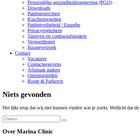
Persoonlijke gezondheidsomgeving (PGO)
Downloads
Patiëntenrechten
Klachtenregeling
Patiëntveiligheid / Enquête
Privacyreglement
Tarieven en contractafspraken
Vergoedingen
Inzageverzoek
Contact
Vacatures
Contactgegevens
Afspraak maken
Openingstijden
Route & Parkeren
Niets gevonden
Het lijkt erop dat wij niet kunnen vinden wat je zoekt. Wellicht dat d
Zoeken
Zoeken
naar:
Over Marina Clinic