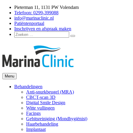
Ga
Pieterman 11, 1131 PW Volendam
naar
Telefoon: 0299-399088
de
info@marinaclinic.nl
inhoud
Patiëntenportaal
Inschrijven en afspraak maken
Zoeken
Zoeken
naar:
Menu
Marina Clinic
Omdat u goed in uw vel mag zitten.
Behandelingen
Anti-snurkbeugel (MRA)
CBCT-scan 3D
Digital Smile Design
Witte vullingen
Facings
Gebitsreiniging (Mondhygiënist)
Haarbehandeling
Implantaat