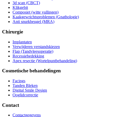
3d scan (CBCT)
Klikgebit
Composiet (witte vullingen)
Kaakgewrichtsproblemen (Gnathologie)
Anti snurkbeugel (MRA)
Chirurgie
Implantaten
Verwijderen verstandskiezen
Flap (Tandvleesoperatie)
Recessiebedekking
Apex resectie (Wortelpuntbehandeling)
Cosmetische behandelingen
Facings
Tanden Bleken
Digital Smile Design
Ooglidcorrectie
Contact
Contactgegevens