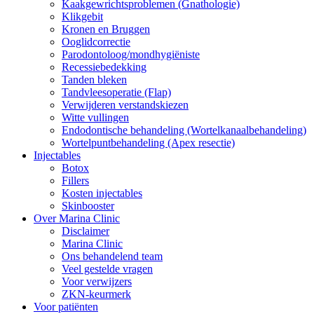
Kaakgewrichtsproblemen (Gnathologie)
Klikgebit
Kronen en Bruggen
Ooglidcorrectie
Parodontoloog/mondhygiëniste
Recessiebedekking
Tanden bleken
Tandvleesoperatie (Flap)
Verwijderen verstandskiezen
Witte vullingen
Endodontische behandeling (Wortelkanaalbehandeling)
Wortelpuntbehandeling (Apex resectie)
Injectables
Botox
Fillers
Kosten injectables
Skinbooster
Over Marina Clinic
Disclaimer
Marina Clinic
Ons behandelend team
Veel gestelde vragen
Voor verwijzers
ZKN-keurmerk
Voor patiënten